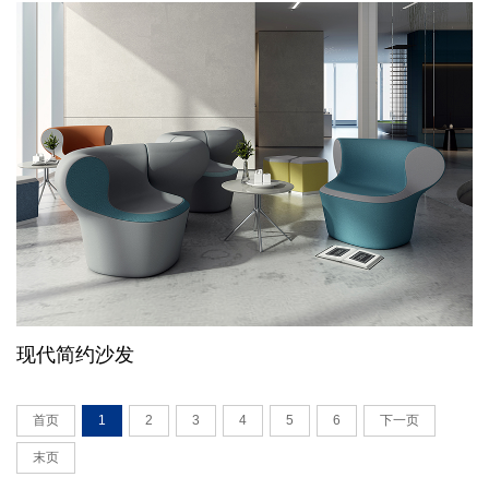
现代简约沙发
首页
1
2
3
4
5
6
下一页
末页