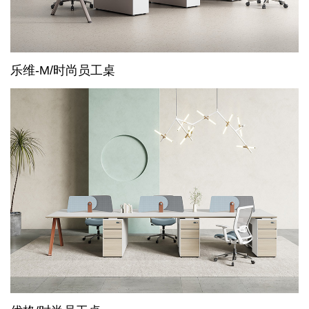
乐维-M/时尚员工桌