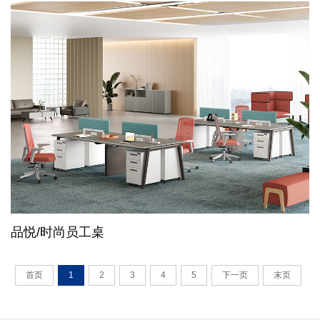
品悦/时尚员工桌
首页
1
2
3
4
5
下一页
末页