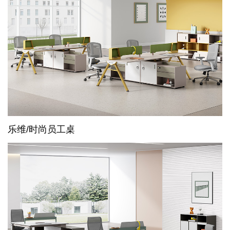
乐维/时尚员工桌