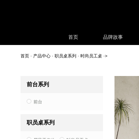
首页
品牌故事
首页
·
产品中心
·
职员桌系列
·
时尚员工桌
·>
前台系列
职员桌系列
高管桌
公司
前台系列
前台
职员桌系列