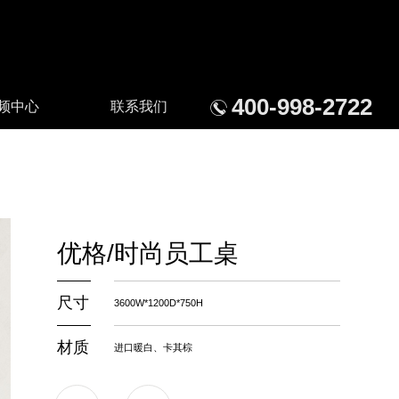
400-998-2722
频中心
联系我们
中心
沙发系列
办公室隔断墙
升降桌系列
优格/时尚员工桌
尺寸
3600W*1200D*750H
材质
进口暖白、卡其棕