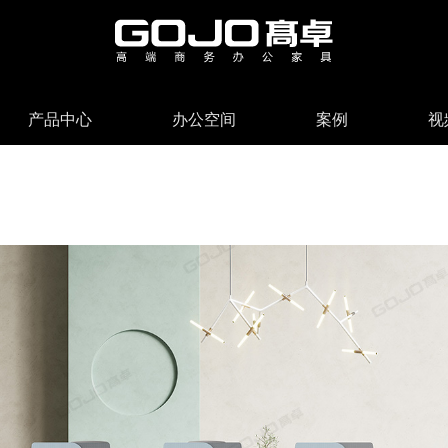
产品中心
办公空间
案例
视
系列
简介
总裁空间
发展历程
会议桌系列
会议空间
实景案例
企业荣誉
联系方式
主管空间
720°全景案例
文件柜系列
华盛慈善
在线留言
职员空间
售后保障
办公椅系列
公共空间
新闻