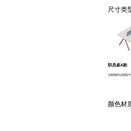
尺寸类
职员桌A款
1400W*1200D*
颜色材